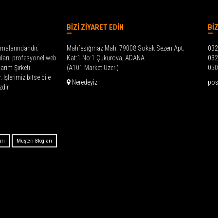
BİZİ ZİYARET EDİN
Bİ
malarındandır.
Mahfesığmaz Mah. 79008 Sokak Sezen Apt.
032
ıları, profesyonel web
Kat:1 No:1 Çukurova, ADANA
032
rım Şirketi
(A101 Market Üzeri)
050
İşlerimiz bitse bile
Neredeyiz
pos
dir.
arı
Müşteri Blogları