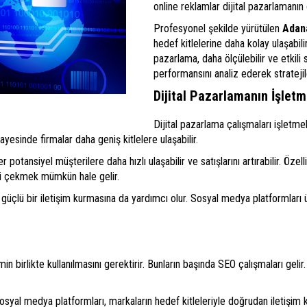
online reklamlar dijital pazarlamanın 
Profesyonel şekilde yürütülen
Adana
hedef kitlelerine daha kolay ulaşabil
pazarlama, daha ölçülebilir ve etkili
performansını analiz ederek stratejiler
Dijital Pazarlamanın İşletm
Dijital pazarlama çalışmaları işletmel
yesinde firmalar daha geniş kitlelere ulaşabilir.
 potansiyel müşterilere daha hızlı ulaşabilir ve satışlarını artırabilir. Öz
çi çekmek mümkün hale gelir.
ha güçlü bir iletişim kurmasına da yardımcı olur. Sosyal medya platformlar
ntemin birlikte kullanılmasını gerektirir. Bunların başında SEO çalışmaları g
Sosyal medya platformları, markaların hedef kitleleriyle doğrudan iletişi