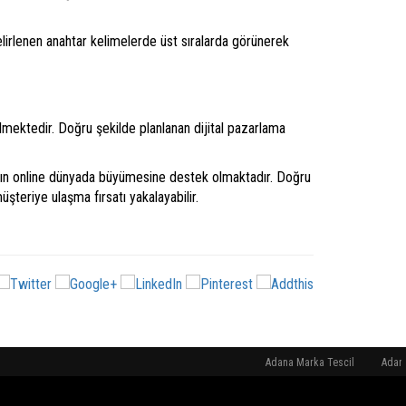
lirlenen anahtar kelimelerde üst sıralarda görünerek
lmektedir. Doğru şekilde planlanan dijital pazarlama
arın online dünyada büyümesine destek olmaktadır. Doğru
üşteriye ulaşma fırsatı yakalayabilir.
Adana Marka Tescil
Adana Ma