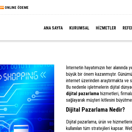
ONLINE ÖDEME
ANA SAYFA
KURUMSAL
HİZMETLER
REFE
İnternetin hayatımızın her alanında ye
büyük bir önem kazanmıştır. Günümüz
internet üzerinden araştırmakta ve s
Bu nedenle işletmelerin dijital düny
dijital pazarlama
hizmetleri, firmal
sağlayarak müşteri kitlesini büyütme
Dijital Pazarlama Nedir?
Dijital pazarlama, ürün ve hizmetleri
kullanılan tüm stratejileri kapsar. W