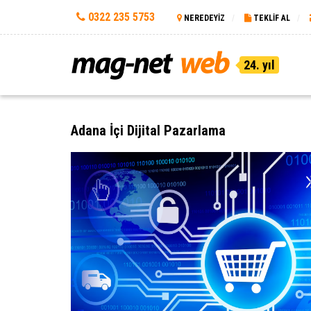
0322 235 5753
NEREDEYİZ
TEKLİF AL
24. yıl
Adana İçi Dijital Pazarlama