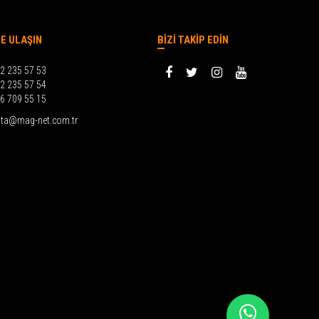
ZE ULAŞIN
BİZİ TAKİP EDİN
2 235 57 53
2 235 57 54
6 709 55 15
ta@mag-net.com.tr