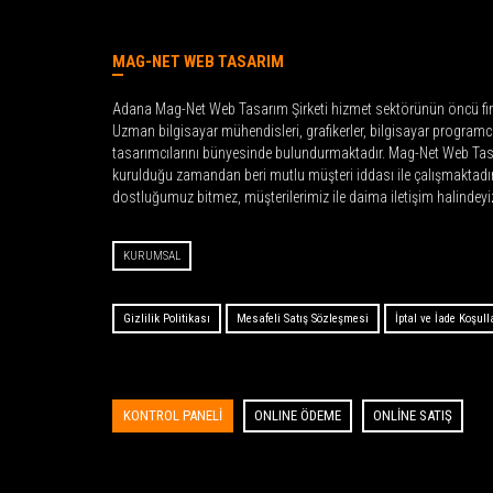
MAG-NET WEB TASARIM
Adana Mag-Net Web Tasarım Şirketi hizmet sektörünün öncü fir
Uzman bilgisayar mühendisleri, grafikerler, bilgisayar programc
tasarımcılarını bünyesinde bulundurmaktadır. Mag-Net Web Tasa
kurulduğu zamandan beri mutlu müşteri iddası ile çalışmaktadır. 
dostluğumuz bitmez, müşterilerimiz ile daima iletişim halindeyiz
KURUMSAL
Gizlilik Politikası
Mesafeli Satış Sözleşmesi
İptal ve İade Koşull
KONTROL PANELİ
ONLINE ÖDEME
ONLİNE SATIŞ