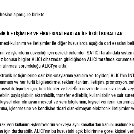
resine sipariş ile birlikte
NİK İLETİŞİMLER VE FİKRİ-SINAİ HAKLAR İLE İLGİLİ KURALLAR
si-kullanımı ve iletişimler ile diğer hususlarda aşağıda cari esasları belirtil
in ve işlemlerin güvenliği için gerekli önlemler, SATICI tarafındaki siste
z konusu bilgiler ALICI cihazından girildiğinden ALICI tarafında korunmalar
in alınması sorumluluğu ALICI'ya aittir.
lektronik iletişimlerine dair izin-onaylarının yanısıra ve teyiden; ALICI'nın
lanması ve her türlü bilgilendirme, reklam-tanıtım, iletişim, promosyon, sa
syal iletişimler için, belirtilenler ve halefleri nezdinde süresiz olarak vey
lir, paylaşılabilir, aktarılabilir, transfer edilebilir, kullanılabilir ve sair s
I kişisel olan-olmayan mevcut ve yeni bilgilerinin, kişisel verilerin korun
na, işlenmesine ve kendisine ticari olan-olmayan elektronik iletişimler ve
şarak veri kullanımı-işlenmelerini ve/veya aynı kanallardan kanuni usulünce
an için durdurabilir. ALICI'nın bu husustaki açık bildirimine göre, kişisel ve