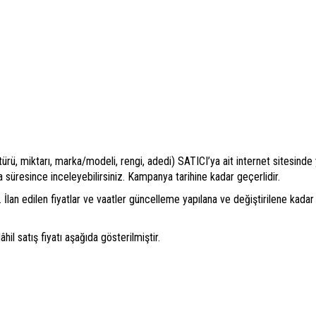
(türü, miktarı, marka/modeli, rengi, adedi) SATICI’ya ait internet sitesind
a süresince inceleyebilirsiniz. Kampanya tarihine kadar geçerlidir.
r. İlan edilen fiyatlar ve vaatler güncelleme yapılana ve değiştirilene kadar ge
l satış fiyatı aşağıda gösterilmiştir.