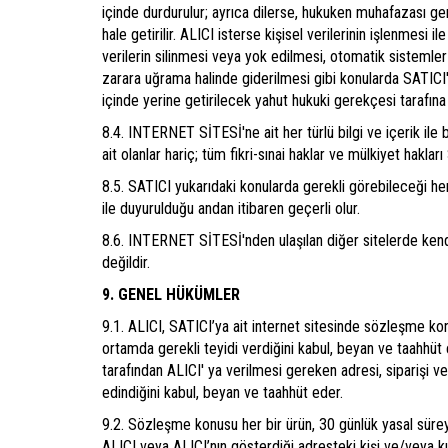
içinde durdurulur; ayrıca dilerse, hukuken muhafazası ger
hale getirilir. ALICI isterse kişisel verilerinin işlenmesi ile
verilerin silinmesi veya yok edilmesi, otomatik sistemler 
zarara uğrama halinde giderilmesi gibi konularda SATICI'ya
içinde yerine getirilecek yahut hukuki gerekçesi tarafına
8.4. INTERNET SİTESİ'ne ait her türlü bilgi ve içerik i
ait olanlar hariç; tüm fikri-sınai haklar ve mülkiyet hakları 
8.5. SATICI yukarıdaki konularda gerekli görebileceği he
ile duyurulduğu andan itibaren geçerli olur.
8.6. INTERNET SİTESİ'nden ulaşılan diğer sitelerde kendiler
değildir.
9. GENEL HÜKÜMLER
9.1. ALICI, SATICI’ya ait internet sitesinde sözleşme konus
ortamda gerekli teyidi verdiğini kabul, beyan ve taahhüt
tarafından ALICI' ya verilmesi gereken adresi, siparişi ver
edindiğini kabul, beyan ve taahhüt eder.
9.2. Sözleşme konusu her bir ürün, 30 günlük yasal süreyi 
ALICI veya ALICI’nın gösterdiği adresteki kişi ve/veya k