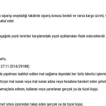
parişi onayladığı takdirde sipariş konusu bedeli ve varsa kargo ücreti, v
kabul eder.
da yazılı terimler karşılarındaki yazılı açıklamaları ifade edeceklerdir.
un’u,
G:27.11.2014/29188)
a yapılması taahhüt edilen mal sağlama dışındaki her türlü tüketici işlemi
eticiye mal sunan veya mal sunan adına veya hesabına hareket eden şirket
amaçlarla edinen, kullanan veya yararlanan gerçek ya da tüzel kişiyi,
et sitesi üzerinden talep eden gerçek ya da tüzel kişiyi,