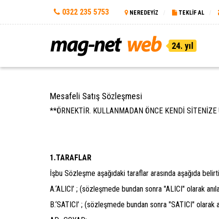
0322 235 5753
NEREDEYİZ
TEKLİF AL
24. yıl
Mesafeli Satış Sözleşmesi
**ÖRNEKTİR. KULLANMADAN ÖNCE KENDİ SİTENİZE 
1.TARAFLAR
İşbu Sözleşme aşağıdaki taraflar arasında aşağıda belirt
A.‘ALICI’ ; (sözleşmede bundan sonra "ALICI" olarak anıla
B.‘SATICI’ ; (sözleşmede bundan sonra "SATICI" olarak a