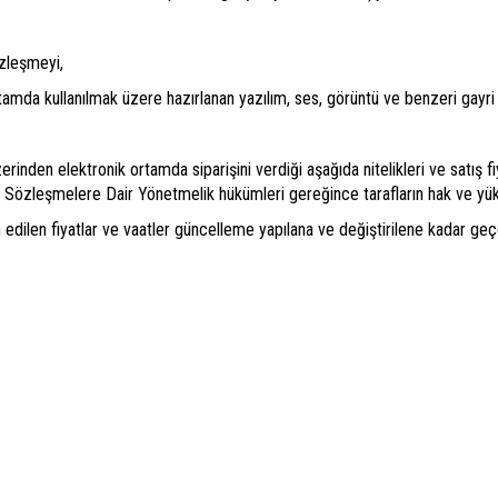
zleşmeyi,
rtamda kullanılmak üzere hazırlanan yazılım, ses, görüntü ve benzeri gayri
inden elektronik ortamda siparişini verdiği aşağıda nitelikleri ve satış fiyat
 Sözleşmelere Dair Yönetmelik hükümleri gereğince tarafların hak ve yükü
an edilen fiyatlar ve vaatler güncelleme yapılana ve değiştirilene kadar geçerl