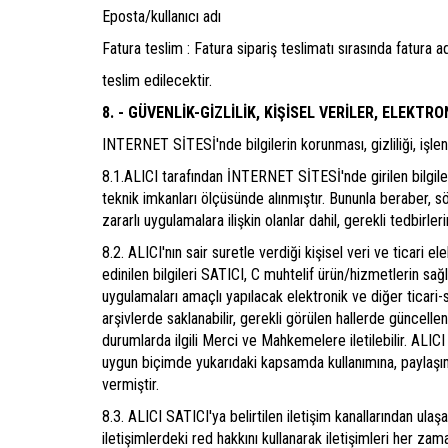
Eposta/kullanıcı adı
Fatura teslim : Fatura sipariş teslimatı sırasında fatura ad
teslim edilecektir.
8. - GÜVENLİK-GİZLİLİK, KİŞİSEL VERİLER, ELEKTRO
INTERNET SİTESİ'nde bilgilerin korunması, gizliliği, işlenme
8.1.ALICI tarafından İNTERNET SİTESİ'nde girilen bilgiler
teknik imkanları ölçüsünde alınmıştır. Bununla beraber, sö
zararlı uygulamalara ilişkin olanlar dahil, gerekli tedbirler
8.2. ALICI'nın sair suretle verdiği kişisel veri ve ticari e
edinilen bilgileri SATICI, C muhtelif ürün/hizmetlerin sağ
uygulamaları amaçlı yapılacak elektronik ve diğer ticari-so
arşivlerde saklanabilir, gerekli görülen hallerde güncellenebi
durumlarda ilgili Merci ve Mahkemelere iletilebilir. ALIC
uygun biçimde yukarıdaki kapsamda kullanımına, paylaşımı
vermiştir.
8.3. ALICI SATICI'ya belirtilen iletişim kanallarından ula
iletişimlerdeki red hakkını kullanarak iletişimleri her zam