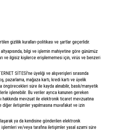
en gizlilik kuralları-politikası ve şartlar geçerlidir.
m altyapısında, bilgi ve işlemin mahiyetine göre günümüz
ı ve ilgisiz kişilerce erişilememesi için, virüs ve benzeri
 İNTERNET SİTESİ'ne üyeliği ve alışverişleri sırasında
tış, pazarlama, mağaza kartı, kredi kartı ve üyelik
a öngörecekleri süre ile kayda alınabilir, basılı/manyetik
uretlerle işlenebilir. Bu veriler ayrıca kanunen gereken
ması hakkında mevzuat ile elektronik ticaret mevzuatına
 diğer iletişimler yapılmasına muvafakat ve izin
 ulaşarak ya da kendisine gönderilen elektronik
ri işlemleri ve/veya tarafına iletişimler yasal azami süre