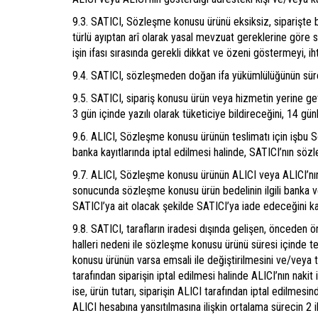
9.3. SATICI, Sözleşme konusu ürünü eksiksiz, siparişte beli
türlü ayıptan arî olarak yasal mevzuat gereklerine göre s
işin ifası sırasında gerekli dikkat ve özeni göstermeyi, 
9.4. SATICI, sözleşmeden doğan ifa yükümlülüğünün süresi 
9.5. SATICI, sipariş konusu ürün veya hizmetin yerine g
3 gün içinde yazılı olarak tüketiciye bildireceğini, 14 g
9.6. ALICI, Sözleşme konusu ürünün teslimatı için işbu
banka kayıtlarında iptal edilmesi halinde, SATICI’nın s
9.7. ALICI, Sözleşme konusu ürünün ALICI veya ALICI’nın g
sonucunda sözleşme konusu ürün bedelinin ilgili banka 
SATICI’ya ait olacak şekilde SATICI’ya iade edeceğini k
9.8. SATICI, tarafların iradesi dışında gelişen, önceden 
halleri nedeni ile sözleşme konusu ürünü süresi içinde t
konusu ürünün varsa emsali ile değiştirilmesini ve/veya 
tarafından siparişin iptal edilmesi halinde ALICI’nın naki
ise, ürün tutarı, siparişin ALICI tarafından iptal edilmesi
ALICI hesabına yansıtılmasına ilişkin ortalama sürecin 2 