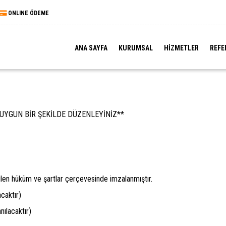
ONLINE ÖDEME
ANA SAYFA
KURUMSAL
HİZMETLER
REFE
UYGUN BİR ŞEKİLDE DÜZENLEYİNİZ**
ilen hüküm ve şartlar çerçevesinde imzalanmıştır.
caktır)
nılacaktır)