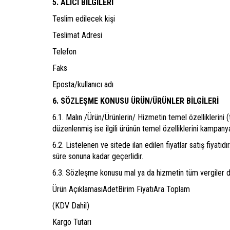
5. ALICI BİLGİLERİ
Teslim edilecek kişi
Teslimat Adresi
Telefon
Faks
Eposta/kullanıcı adı
6. SÖZLEŞME KONUSU ÜRÜN/ÜRÜNLER BİLGİLERİ
6.1. Malın /Ürün/Ürünlerin/ Hizmetin temel özelliklerini 
düzenlenmiş ise ilgili ürünün temel özelliklerini kampany
6.2. Listelenen ve sitede ilan edilen fiyatlar satış fiyatıdı
süre sonuna kadar geçerlidir.
6.3. Sözleşme konusu mal ya da hizmetin tüm vergiler dâhi
Ürün AçıklamasıAdetBirim FiyatıAra Toplam
(KDV Dahil)
Kargo Tutarı