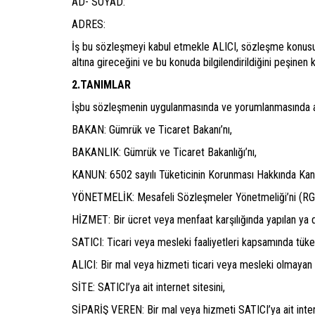
AD- SOYAD:
ADRES:
İş bu sözleşmeyi kabul etmekle ALICI, sözleşme konusu si
altına gireceğini ve bu konuda bilgilendirildiğini peşinen 
2.TANIMLAR
İşbu sözleşmenin uygulanmasında ve yorumlanmasında aşağı
BAKAN: Gümrük ve Ticaret Bakanı’nı,
BAKANLIK: Gümrük ve Ticaret Bakanlığı’nı,
KANUN: 6502 sayılı Tüketicinin Korunması Hakkında Kan
YÖNETMELİK: Mesafeli Sözleşmeler Yönetmeliği’ni (R
HİZMET: Bir ücret veya menfaat karşılığında yapılan ya d
SATICI: Ticari veya mesleki faaliyetleri kapsamında tük
ALICI: Bir mal veya hizmeti ticari veya mesleki olmayan 
SİTE: SATICI’ya ait internet sitesini,
SİPARİŞ VEREN: Bir mal veya hizmeti SATICI’ya ait intern