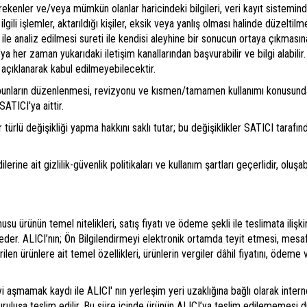
ekenler ve/veya mümkün olanlar haricindeki bilgileri, veri kayıt sistemind
 ilgili işlemler, aktarıldığı kişiler, eksik veya yanlış olması halinde düzeltilme
ile analiz edilmesi sureti ile kendisi aleyhine bir sonucun ortaya çıkmasına 
 her zaman yukarıdaki iletişim kanallarından başvurabilir ve bilgi alabilir
 açıklanarak kabul edilmeyebilecektir.
le bunların düzenlenmesi, revizyonu ve kısmen/tamamen kullanımı konusund
SATICI'ya aittir.
r türlü değişikliği yapma hakkını saklı tutar; bu değişiklikler SATICI ta
ine ait gizlilik-güvenlik politikaları ve kullanım şartları geçerlidir, oluş
u ürünün temel nitelikleri, satış fiyatı ve ödeme şekli ile teslimata ilişkin
 eder. ALICI’nın; Ön Bilgilendirmeyi elektronik ortamda teyit etmesi, mes
ilen ürünlere ait temel özellikleri, ürünlerin vergiler dâhil fiyatını, ödeme
aşmamak kaydı ile ALICI' nın yerleşim yeri uzaklığına bağlı olarak internet
uruluşa teslim edilir. Bu süre içinde ürünün ALICI’ya teslim edilememesi 