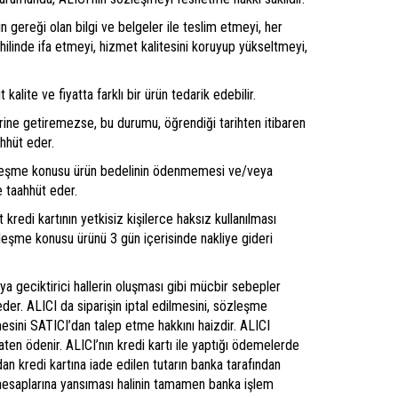
in gereği olan bilgi ve belgeler ile teslim etmeyi, her
hilinde ifa etmeyi, hizmet kalitesini koruyup yükseltmeyi,
ite ve fiyatta farklı bir ürün tedarik edebilir.
rine getiremezse, bu durumu, öğrendiği tarihten itibaren
ahhüt eder.
sözleşme konusu ürün bedelinin ödenmemesi ve/veya
e taahhüt eder.
redi kartının yetkisiz kişilerce haksız kullanılması
eşme konusu ürünü 3 gün içerisinde nakliye gideri
ya geciktirici hallerin oluşması gibi mücbir sebepler
der. ALICI da siparişin iptal edilmesini, sözleşme
esini SATICI’dan talep etme hakkını haizdir. ALICI
aten ödenir. ALICI’nın kredi kartı ile yaptığı ödemelerde
ndan kredi kartına iade edilen tutarın banka tarafından
n hesaplarına yansıması halinin tamamen banka işlem