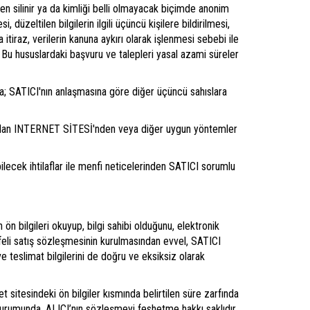
en silinir ya da kimliği belli olmayacak biçimde anonim
si, düzeltilen bilgilerin ilgili üçüncü kişilere bildirilmesi,
itiraz, verilerin kanuna aykırı olarak işlenmesi sebebi ile
. Bu hususlardaki başvuru ve talepleri yasal azami süreler
a; SATICI'nın anlaşmasına göre diğer üçüncü sahıslara
rafından INTERNET SİTESİ'nden veya diğer uygun yöntemler
abilecek ihtilaflar ile menfi neticelerinden SATICI sorumlu
 ön bilgileri okuyup, bilgi sahibi olduğunu, elektronik
afeli satış sözleşmesinin kurulmasından evvel, SATICI
 ve teslimat bilgilerini de doğru ve eksiksiz olarak
 sitesindeki ön bilgiler kısmında belirtilen süre zarfında
durumunda, ALICI’nın sözleşmeyi feshetme hakkı saklıdır.