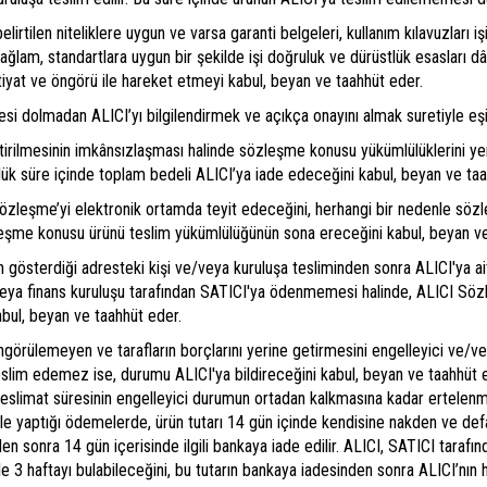
rtilen niteliklere uygun ve varsa garanti belgeleri, kullanım kılavuzları iş
ağlam, standartlara uygun bir şekilde işi doğruluk ve dürüstlük esasları dâ
ihtiyat ve öngörü ile hareket etmeyi kabul, beyan ve taahhüt eder.
dolmadan ALICI’yı bilgilendirmek ve açıkça onayını almak suretiyle eşit kal
etirilmesinin imkânsızlaşması halinde sözleşme konusu yükümlülüklerini ye
ünlük süre içinde toplam bedeli ALICI’ya iade edeceğini kabul, beyan ve ta
 Sözleşme’yi elektronik ortamda teyit edeceğini, herhangi bir nedenle 
özleşme konusu ürünü teslim yükümlülüğünün sona ereceğini kabul, beyan v
österdiği adresteki kişi ve/veya kuruluşa tesliminden sonra ALICI'ya ait k
veya finans kuruluşu tarafından SATICI'ya ödenmemesi halinde, ALICI Sözl
abul, beyan ve taahhüt eder.
öngörülemeyen ve tarafların borçlarını yerine getirmesini engelleyici ve/ve
eslim edemez ise, durumu ALICI'ya bildireceğini kabul, beyan ve taahhüt e
teslimat süresinin engelleyici durumun ortadan kalkmasına kadar ertelenm
t ile yaptığı ödemelerde, ürün tutarı 14 gün içinde kendisine nakden ve def
nden sonra 14 gün içerisinde ilgili bankaya iade edilir. ALICI, SATICI tarafı
ile 3 haftayı bulabileceğini, bu tutarın bankaya iadesinden sonra ALICI’nı