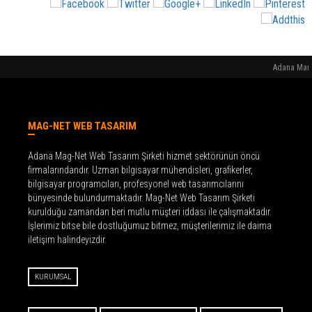
Adana Mark
MAG-NET WEB TASARIM
Adana Mag-Net Web Tasarım Şirketi hizmet sektörünün öncü
firmalarındandır. Uzman bilgisayar mühendisleri, grafikerler,
bilgisayar programcıları, profesyonel web tasarımcılarını
bünyesinde bulundurmaktadır. Mag-Net Web Tasarım Şirketi
kurulduğu zamandan beri mutlu müşteri iddası ile çalışmaktadır.
İşlerimiz bitse bile dostluğumuz bitmez, müşterilerimiz ile daima
iletişim halindeyizdir.
KURUMSAL