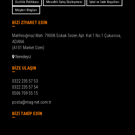
Gizlilik Politikası
Mesafeli Satış Sözleşmesi
İptal ve İade Koşulları
Müşteri Blogları
BİZİ ZİYARET EDİN
Mahfesığmaz Mah. 79008 Sokak Sezen Apt. Kat:1 No:1 Çukurova,
ADANA
(A101 Market Üzeri)
Neredeyiz
BİZE ULAŞIN
0322 235 57 53
0322 235 57 54
0506 709 55 15
posta@mag-net.com.tr
BİZİ TAKİP EDİN