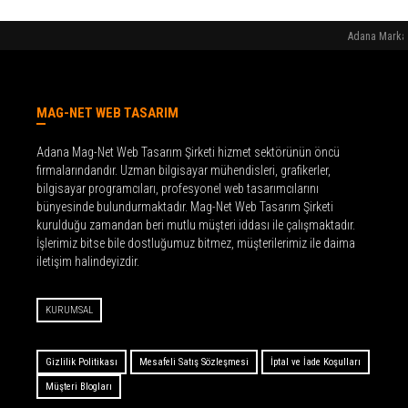
Adana Marka 
MAG-NET WEB TASARIM
Adana Mag-Net Web Tasarım Şirketi hizmet sektörünün öncü
firmalarındandır. Uzman bilgisayar mühendisleri, grafikerler,
bilgisayar programcıları, profesyonel web tasarımcılarını
bünyesinde bulundurmaktadır. Mag-Net Web Tasarım Şirketi
kurulduğu zamandan beri mutlu müşteri iddası ile çalışmaktadır.
İşlerimiz bitse bile dostluğumuz bitmez, müşterilerimiz ile daima
iletişim halindeyizdir.
KURUMSAL
Gizlilik Politikası
Mesafeli Satış Sözleşmesi
İptal ve İade Koşulları
Müşteri Blogları