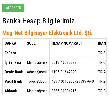
GÖNDER
Banka Hesap Bilgilerimiz
Mag-Net Bilgisayar Elektronik Ltd. Şti.
BANKA
ŞUBE
HESAP NUMARASI
IBAN 
EnPara
TR 320
İş Bankası
Mahfesığmaz
6018 / 0280987
TR 630
Deniz Bank
Adana Şubesi
1195 / 1642929
TR 760
Vakıf Bank
Toros Şubesi
439 / 00158007299357640
TR 200
Akbank
Mahfesığmaz
0886 / 0094215
TR 240