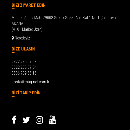
BİZİ ZİYARET EDİN
Mahfesığmaz Mah. 79008 Sokak Sezen Apt. Kat:1 No:1 Çukurova,
ADANA
(A101 Market Üzeri)
Neredeyiz
BİZE ULAŞIN
0322 235 57 53
0322 235 57 54
0506 709 55 15
posta@mag-net.com.tr
BİZİ TAKİP EDİN