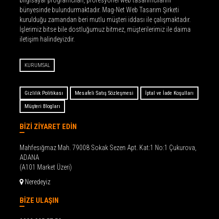
bilgisayar programcıları, profesyonel web tasarımcılarını
bünyesinde bulundurmaktadır. Mag-Net Web Tasarım Şirketi
kurulduğu zamandan beri mutlu müşteri iddası ile çalışmaktadır.
İşlerimiz bitse bile dostluğumuz bitmez, müşterilerimiz ile daima
iletişim halindeyizdir.
KURUMSAL
Gizlilik Politikası
Mesafeli Satış Sözleşmesi
İptal ve İade Koşulları
Müşteri Blogları
BİZİ ZİYARET EDİN
Mahfesığmaz Mah. 79008 Sokak Sezen Apt. Kat:1 No:1 Çukurova,
ADANA
(A101 Market Üzeri)
Neredeyiz
BİZE ULAŞIN