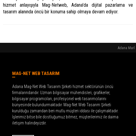
hizmet anlayışıyla Mag-Netweb, Adana'da dijital pazarlama ve
tasarım alanında öncü bir konuma sahip olmaya devam ediyor.
Adana Marka
MAG-NET WEB TASARIM
Adana Mag-Net Web Tasarım Şirketi hizmet sektörünün öncü
firmalarındandır. Uzman bilgisayar mühendisleri, grafikerler,
bilgisayar programcıları, profesyonel web tasarımcılarını
bünyesinde bulundurmaktadır. Mag-Net Web Tasarım Şirketi
kurulduğu zamandan beri mutlu müşteri iddası ile çalışmaktadır.
İşlerimiz bitse bile dostluğumuz bitmez, müşterilerimiz ile daima
iletişim halindeyizdir.