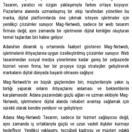
Tasarım, yaratıcı ve özgün yaklaşımıyla farkını ortaya koyuyor.
Pazarlama alanında uzmanlaşmış bir ekip tarafından yönetilen bu
marka, dijital platformlarda öne çıkmak isteyen işletmeler için
yenilikçi çözümler sunuyor. Mag-Netweb, sadece bir web tasarım
firması değil, aynı zamanda bir işletmenin dijital kimliğini oluşturan
temel taşlardan biri haline geliyor.
Adana'nın dinamik iş ortamında faaliyet gösteren Mag-Netweb,
işletmelerin ihtiyaçlarına uygun özelleştirilmiş çözümler sunuyor. Web
tasarımından sosyal medya yönetimine kadar geniş bir yelpazede
hizmet veren firma, her bir projeye özgü stratejiler geliştirerek
markaların dijital dünyada başarılı olmasını sağlıyor.
Mag-Netweb'in en büyük güçlerinden biri, müşterileriyle yakın iş
birliği yaparak onların ihtiyaçlarını anlaması ve beklentilerini
karşılamasıdır. Adana pazarındaki güçlü ağları ve uzman ekibiyle Mag-
Netweb, işletmelere dijital alanda rekabet avantajı sağlamak için
sürekli olarak kendini yeniliyor ve geliştiriyor.
Adana Mag-Netweb Tasarım, sadece bir hizmet sağlayıcısı değil,
aynı zamanda iş ortaklarıyla güçlü ve uzun vadeli ilişkiler kurmayı
hedefliyor. Yenilikçi yaklaşımı, tecrübeli kadrosu ve müşteri odaklı