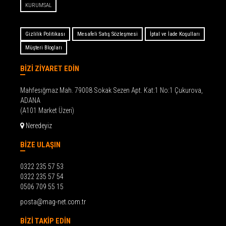
KURUMSAL
Gizlilik Politikası
Mesafeli Satış Sözleşmesi
İptal ve İade Koşulları
Müşteri Blogları
BİZİ ZİYARET EDİN
Mahfesığmaz Mah. 79008 Sokak Sezen Apt. Kat:1 No:1 Çukurova,
ADANA
(A101 Market Üzeri)
Neredeyiz
BİZE ULAŞIN
0322 235 57 53
0322 235 57 54
0506 709 55 15
posta@mag-net.com.tr
BİZİ TAKİP EDİN