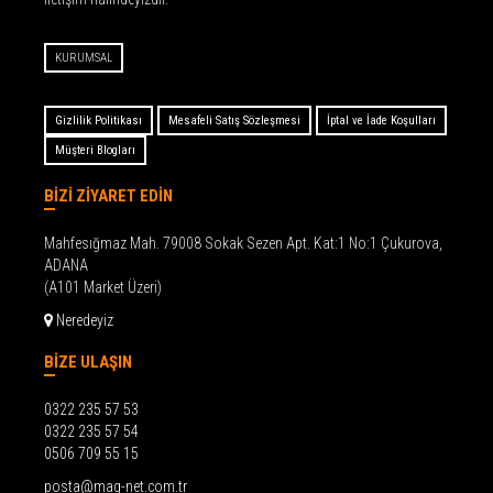
KURUMSAL
Gizlilik Politikası
Mesafeli Satış Sözleşmesi
İptal ve İade Koşulları
Müşteri Blogları
BİZİ ZİYARET EDİN
Mahfesığmaz Mah. 79008 Sokak Sezen Apt. Kat:1 No:1 Çukurova,
ADANA
(A101 Market Üzeri)
Neredeyiz
BİZE ULAŞIN
0322 235 57 53
0322 235 57 54
0506 709 55 15
posta@mag-net.com.tr