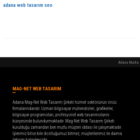
adana web tasarım seo
Adana Marka T
MAG-NET WEB TASARIM
Adana Mag-Net Web Tasarım Şirketi hizmet sektörünün öncü
firmalarındandır. Uzman bilgisayar mühendisleri, grafikerler,
bilgisayar programcıları, profesyonel web tasarımcılarını
bünyesinde bulundurmaktadır. Mag-Net Web Tasarım Şirketi
kurulduğu zamandan beri mutlu müşteri iddası ile çalışmaktadır.
İşlerimiz bitse bile dostluğumuz bitmez, müşterilerimiz ile daima
iletişim halindeyizdir.