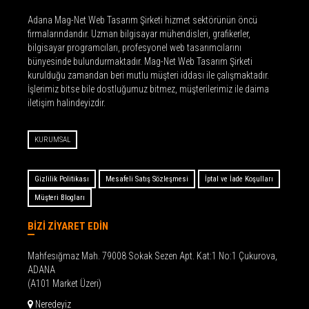
Adana Mag-Net Web Tasarım Şirketi hizmet sektörünün öncü
firmalarındandır. Uzman bilgisayar mühendisleri, grafikerler,
bilgisayar programcıları, profesyonel web tasarımcılarını
bünyesinde bulundurmaktadır. Mag-Net Web Tasarım Şirketi
kurulduğu zamandan beri mutlu müşteri iddası ile çalışmaktadır.
İşlerimiz bitse bile dostluğumuz bitmez, müşterilerimiz ile daima
iletişim halindeyizdir.
KURUMSAL
Gizlilik Politikası
Mesafeli Satış Sözleşmesi
İptal ve İade Koşulları
Müşteri Blogları
BİZİ ZİYARET EDİN
Mahfesığmaz Mah. 79008 Sokak Sezen Apt. Kat:1 No:1 Çukurova,
ADANA
(A101 Market Üzeri)
Neredeyiz